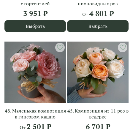
с гортензией
пионовидных роз
3 951 ₽
4 801 ₽
От
Выбрать
Выбрать
48. Маленькая композиция
45. Композиция из 11 роз в
в гипсовом кашпо
ведерке
2 501 ₽
6 701 ₽
От