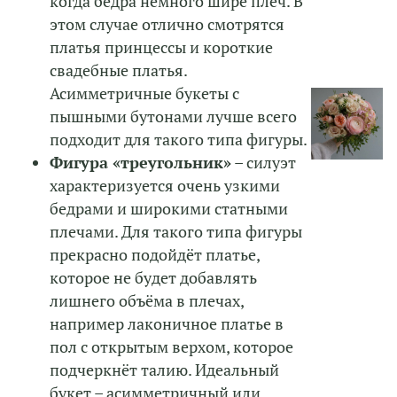
когда бедра немного шире плеч. В
этом случае отлично смотрятся
платья принцессы и короткие
свадебные платья.
Асимметричные букеты с
пышными бутонами лучше всего
подходит для такого типа фигуры.
Фигура «треугольник»
– силуэт
характеризуется очень узкими
бедрами и широкими статными
плечами. Для такого типа фигуры
прекрасно подойдёт платье,
которое не будет добавлять
лишнего объёма в плечах,
например лаконичное платье в
пол с открытым верхом, которое
подчеркнёт талию. Идеальный
букет – асимметричный или